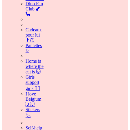
Dino Fan
Club 🦖
🦕
Cadeaux
pour lui
👨🏻
Paillettes
✨
Home is
where the
cat is 🐱
Girls
support
girls 👯‍♀️
I love
Belgium
🇧🇪
Stickers
🏷️
Self-help