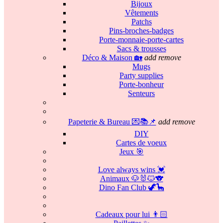
Bijoux
Vêtements
Patchs
Pins-broches-badges
Porte-monnaie-porte-cartes
Sacs & trousses
Déco & Maison 🏡
add
remove
Mugs
Party supplies
Porte-bonheur
Senteurs
Papeterie & Bureau 💌📚📌
add
remove
DIY
Cartes de voeux
Jeux 🎯
Love always wins 💓
Animaux 🐶🐰🐱🐨
Dino Fan Club 🦖🦕
Cadeaux pour lui 👨🏻