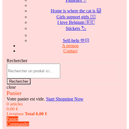
Paillettes ✨
Home is where the cat is 🐱
Girls support girls 👯‍♀️
I love Belgium 🇧🇪
Stickers 🏷️
Self-help 🫶🏻
A propos
Contact
Rechercher
Rechercher
close
Panier
Votre panier est vide.
Start Shopping Now
0 articles
0,00 €
Livraison
Total
0,00 €
Panier
Commander