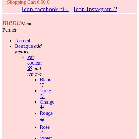
Shopping Cart
0,00 €
Icon-facebook-fill
Icon-instagram-2
menu
Menu
Fermer
Accueil
Boutique
add
remove
Par
couleur
🌈
add
remove
Blanc
🤍
Jaune
💛
Orange
🧡
Rouge
❤️
Rose
🩷
Violet