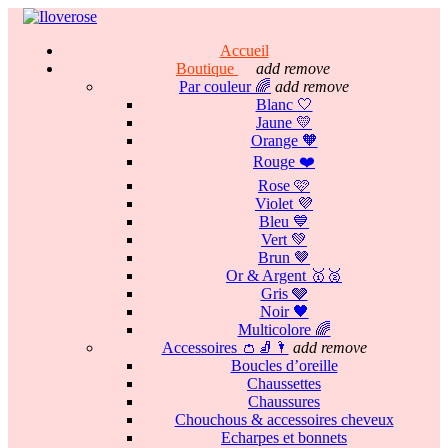
Accueil
Boutique
add
remove
Par couleur 🌈
add
remove
Blanc 🤍
Jaune 💛
Orange 🧡
Rouge ❤️
Rose 🩷
Violet 💜
Bleu 💙
Vert 💚
Brun 🤎
Or & Argent 🥇🥈
Gris 🩶
Noir 🖤
Multicolore 🌈
Accessoires 👛🧦🌂
add
remove
Boucles d’oreille
Chaussettes
Chaussures
Chouchous & accessoires cheveux
Echarpes et bonnets