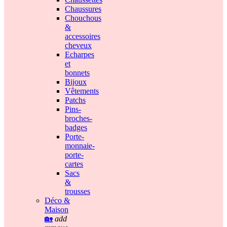
Chaussures
Chouchous
&
accessoires
cheveux
Echarpes
et
bonnets
Bijoux
Vêtements
Patchs
Pins-
broches-
badges
Porte-
monnaie-
porte-
cartes
Sacs
&
trousses
Déco &
Maison
🏡
add