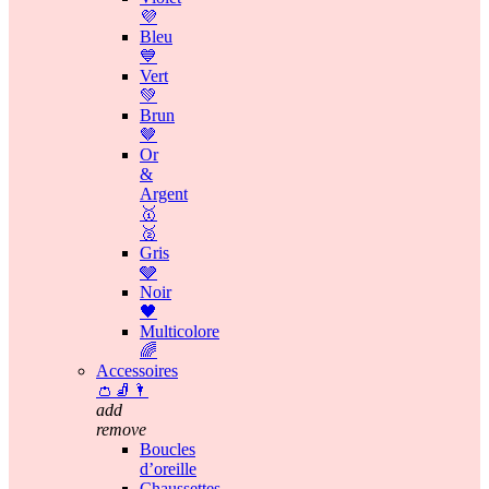
💜
Bleu
💙
Vert
💚
Brun
🤎
Or
&
Argent
🥇
🥈
Gris
🩶
Noir
🖤
Multicolore
🌈
Accessoires
👛🧦🌂
add
remove
Boucles
d’oreille
Chaussettes