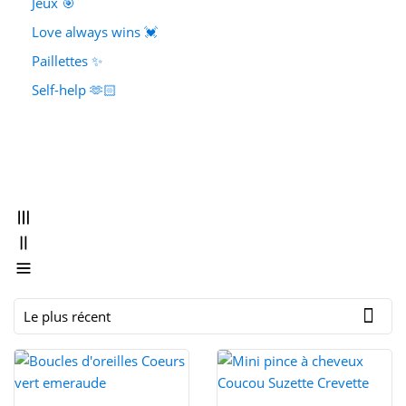
Jeux 🎯
Love always wins 💓
Paillettes ✨
Self-help 🫶🏻

Le plus récent