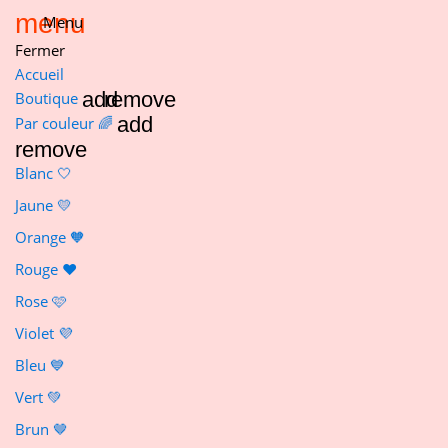
menu
Menu
Fermer
Accueil
add
remove
Boutique
add
Par couleur 🌈
remove
Blanc 🤍
Jaune 💛
Orange 🧡
Rouge ❤️
Rose 🩷
Violet 💜
Bleu 💙
Vert 💚
Brun 🤎