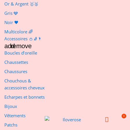
Or & Argent 🥇🥈
Gris 🩶
Noir 🖤
Multicolore 🌈
Accessoires 👛🧦🌂
add
remove
Boucles d’oreille
Chaussettes
Chaussures
Chouchous &
accessoires cheveux
Echarpes et bonnets
Bijoux
Vêtements
Patchs