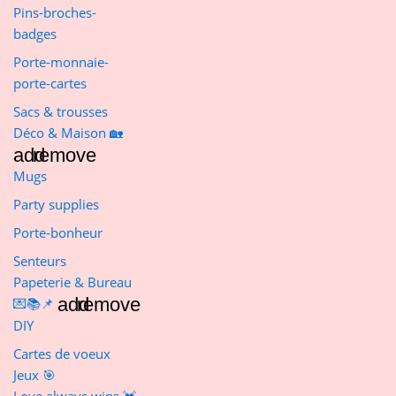
Pins-broches-
badges
Porte-monnaie-
porte-cartes
Sacs & trousses
Déco & Maison 🏡
add
remove
Mugs
Party supplies
Porte-bonheur
Senteurs
Papeterie & Bureau
add
remove
💌📚📌
DIY
Cartes de voeux
Jeux 🎯
Love always wins 💓