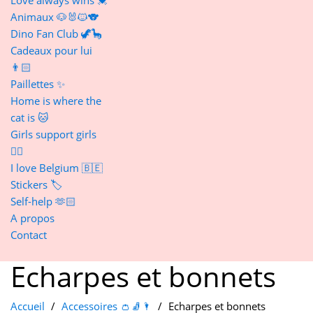
Animaux 🐶🐰🐱🐨
Dino Fan Club 🦖🦕
Cadeaux pour lui
👨🏻
Paillettes ✨
Home is where the
cat is 🐱
Girls support girls
👯‍♀️
I love Belgium 🇧🇪
Stickers 🏷️
Self-help 🫶🏻
A propos
Contact
Echarpes et bonnets
Accueil
Accessoires 👛🧦🌂
Echarpes et bonnets