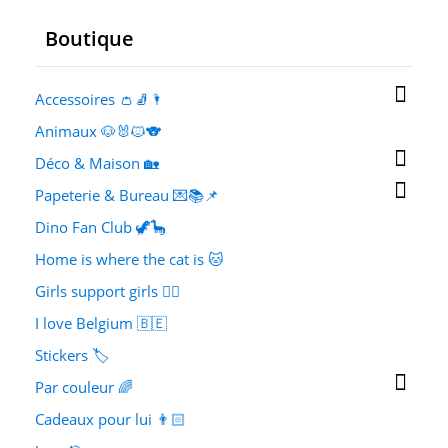
Boutique

Accessoires 👛🧦🌂
Animaux 🐶🐰🐱🐨

Déco & Maison 🏡

Papeterie & Bureau 💌📚📌
Dino Fan Club 🦖🦕
Home is where the cat is 🐱
Girls support girls 👯‍♀️
I love Belgium 🇧🇪
Stickers 🏷️

Par couleur 🌈
Cadeaux pour lui 👨🏻