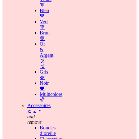
💜
Bleu
💙
Vert
💚
Brun
🤎
Or
&
Argent
🥇
🥈
Gris
🩶
Noir
🖤
Multicolore
🌈
Accessoires
👛🧦🌂
add
remove
Boucles
d’oreille
Chaussettes