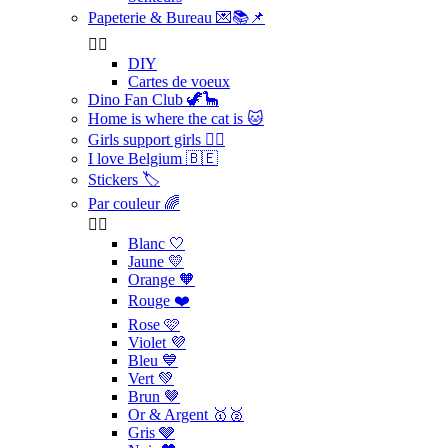
Papeterie & Bureau 💌📚📌


DIY
Cartes de voeux
Dino Fan Club 🦖🦕
Home is where the cat is 🐱
Girls support girls 👯‍♀️
I love Belgium 🇧🇪
Stickers 🏷️
Par couleur 🌈


Blanc 🤍
Jaune 💛
Orange 🧡
Rouge ❤️
Rose 🩷
Violet 💜
Bleu 💙
Vert 💚
Brun 🤎
Or & Argent 🥇🥈
Gris 🩶