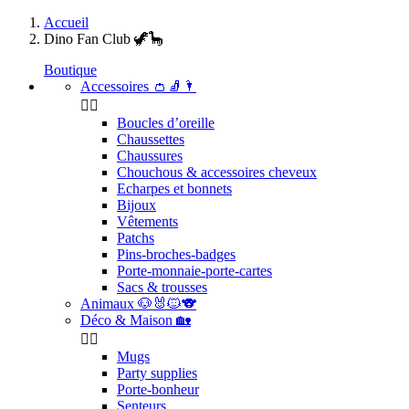
Accueil
Dino Fan Club 🦖🦕
Boutique
Accessoires 👛🧦🌂


Boucles d’oreille
Chaussettes
Chaussures
Chouchous & accessoires cheveux
Echarpes et bonnets
Bijoux
Vêtements
Patchs
Pins-broches-badges
Porte-monnaie-porte-cartes
Sacs & trousses
Animaux 🐶🐰🐱🐨
Déco & Maison 🏡


Mugs
Party supplies
Porte-bonheur
Senteurs