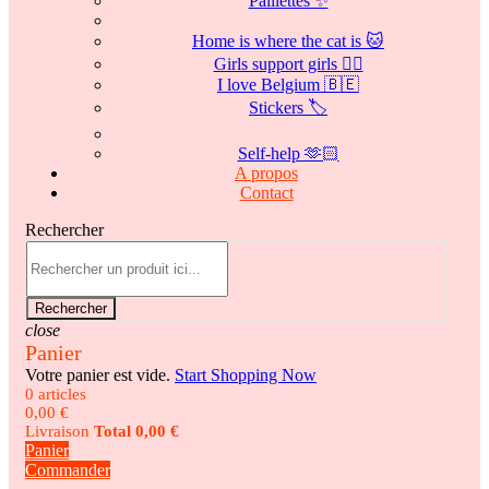
Paillettes ✨
Home is where the cat is 🐱
Girls support girls 👯‍♀️
I love Belgium 🇧🇪
Stickers 🏷️
Self-help 🫶🏻
A propos
Contact
Rechercher
Rechercher
close
Panier
Votre panier est vide.
Start Shopping Now
0 articles
0,00 €
Livraison
Total
0,00 €
Panier
Commander