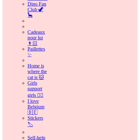
Dino Fan
Club 🦖
🦕
Cadeaux
pour lui
👨🏻
Paillettes
✨
Home is
where the
cat is 🐱
Girls
support
girls 👯‍♀️
I love
Belgium
🇧🇪
Stickers
🏷️
Self-help