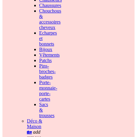
Chaussures
Chouchous
&
accessoires
cheveux
Echarpes
et
bonnets
Bijoux
Vêtements
Patchs
Pins-
broches-
badges
Porte-
monnaie-
porte-
cartes
Sacs
&
trousses
Déco &
Maison
🏡
add