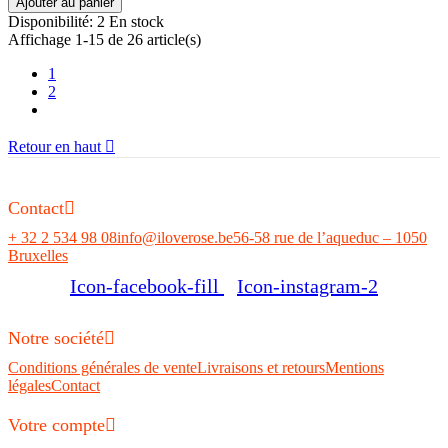
Ajouter au panier
Disponibilité:
2 En stock
Affichage 1-15 de 26 article(s)
1
2
Retour en haut

Contact
+ 32 2 534 98 08
info@iloverose.be
56-58 rue de l’aqueduc – 1050
Bruxelles
Icon-facebook-fill
Icon-instagram-2
Notre société
Conditions générales de vente
Livraisons et retours
Mentions
légales
Contact
Votre compte