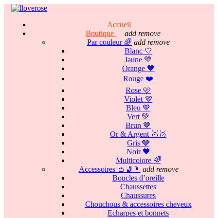
Accueil
Boutique
add
remove
Par couleur 🌈
add
remove
Blanc 🤍
Jaune 💛
Orange 🧡
Rouge ❤️
Rose 🩷
Violet 💜
Bleu 💙
Vert 💚
Brun 🤎
Or & Argent 🥇🥈
Gris 🩶
Noir 🖤
Multicolore 🌈
Accessoires 👛🧦🌂
add
remove
Boucles d’oreille
Chaussettes
Chaussures
Chouchous & accessoires cheveux
Echarpes et bonnets