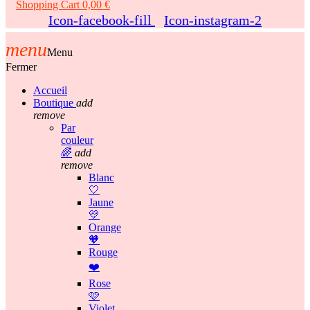
Shopping Cart
0,00 €
Icon-facebook-fill
Icon-instagram-2
menu
Menu
Fermer
Accueil
Boutique
add
remove
Par
couleur
🌈
add
remove
Blanc
🤍
Jaune
💛
Orange
🧡
Rouge
❤️
Rose
🩷
Violet