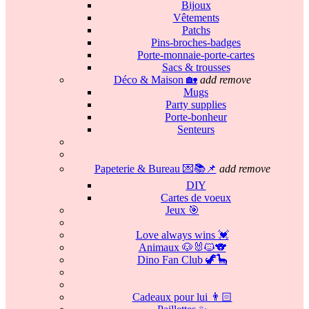
Bijoux
Vêtements
Patchs
Pins-broches-badges
Porte-monnaie-porte-cartes
Sacs & trousses
Déco & Maison 🏡
add
remove
Mugs
Party supplies
Porte-bonheur
Senteurs
Papeterie & Bureau 💌📚📌
add
remove
DIY
Cartes de voeux
Jeux 🎯
Love always wins 💓
Animaux 🐶🐰🐱🐨
Dino Fan Club 🦖🦕
Cadeaux pour lui 👨🏻