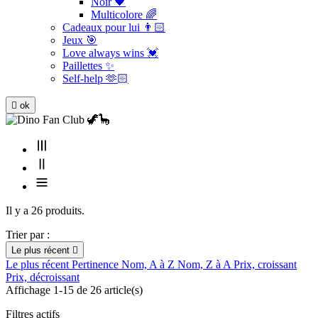
Noir 🖤
Multicolore 🌈
Cadeaux pour lui 👨🏻
Jeux 🎯
Love always wins 💓
Paillettes ✨
Self-help 🫶🏻

ok
Il y a 26 produits.
Trier par :
Le plus récent

Le plus récent
Pertinence
Nom, A à Z
Nom, Z à A
Prix, croissant
Prix, décroissant
Affichage 1-15 de 26 article(s)
Filtres actifs