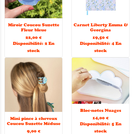
Miroir Coucou Suzette
Carnet Liberty Emma &
Fleur bleue
Georgina
22,00 €
19,50 €
Disponibilité:
2 En
Disponibilité:
4 En
stock
stock
Bloc-notes Nuages
14,00 €
Mini pince à cheveux
Coucou Suzette Méduse
Disponibilité:
5 En
9,00 €
stock