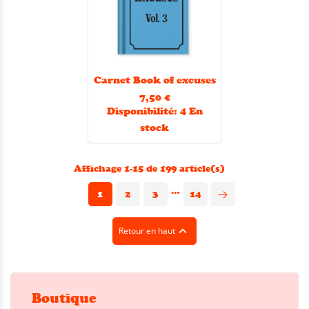
Carnet Book of excuses
7,50 €
Disponibilité:
4 En
stock
Affichage 1-15 de 199 article(s)
…
1
2
3
14

Retour en haut
Boutique