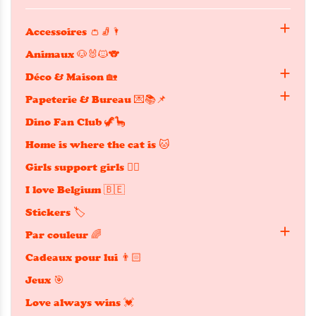

Accessoires 👛🧦🌂
Animaux 🐶🐰🐱🐨

Déco & Maison 🏡

Papeterie & Bureau 💌📚📌
Dino Fan Club 🦖🦕
Home is where the cat is 🐱
Girls support girls 👯‍♀️
I love Belgium 🇧🇪
Stickers 🏷️

Par couleur 🌈
Cadeaux pour lui 👨🏻
Jeux 🎯
Love always wins 💓