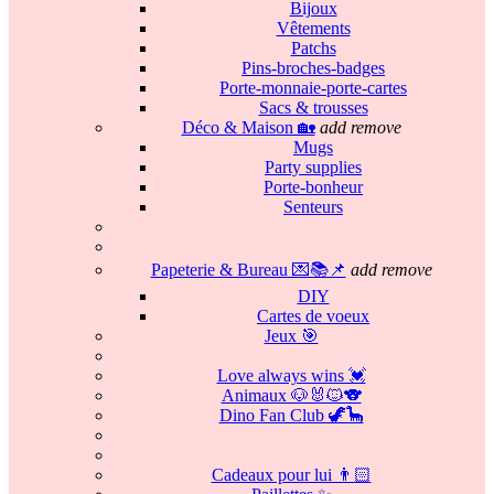
Bijoux
Vêtements
Patchs
Pins-broches-badges
Porte-monnaie-porte-cartes
Sacs & trousses
Déco & Maison 🏡
add
remove
Mugs
Party supplies
Porte-bonheur
Senteurs
Papeterie & Bureau 💌📚📌
add
remove
DIY
Cartes de voeux
Jeux 🎯
Love always wins 💓
Animaux 🐶🐰🐱🐨
Dino Fan Club 🦖🦕
Cadeaux pour lui 👨🏻