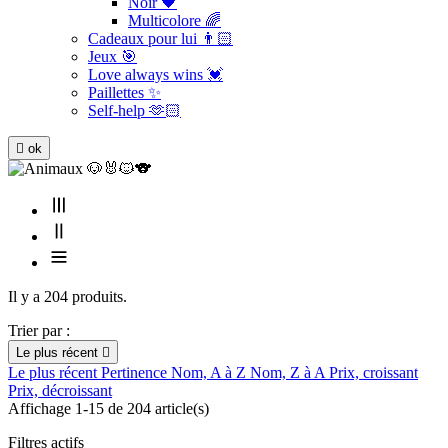
Noir 🖤
Multicolore 🌈
Cadeaux pour lui 👨🏻
Jeux 🎯
Love always wins 💓
Paillettes ✨
Self-help 🫶🏻

ok
Il y a 204 produits.
Trier par :
Le plus récent

Le plus récent
Pertinence
Nom, A à Z
Nom, Z à A
Prix, croissant
Prix, décroissant
Affichage 1-15 de 204 article(s)
Filtres actifs