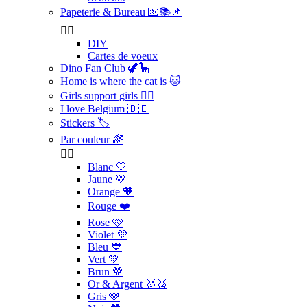
Papeterie & Bureau 💌📚📌


DIY
Cartes de voeux
Dino Fan Club 🦖🦕
Home is where the cat is 🐱
Girls support girls 👯‍♀️
I love Belgium 🇧🇪
Stickers 🏷️
Par couleur 🌈


Blanc 🤍
Jaune 💛
Orange 🧡
Rouge ❤️
Rose 🩷
Violet 💜
Bleu 💙
Vert 💚
Brun 🤎
Or & Argent 🥇🥈
Gris 🩶