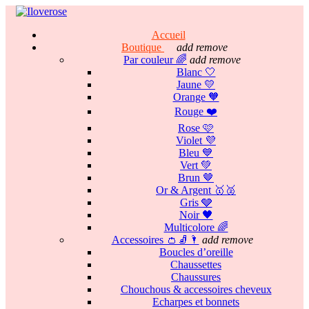
Accueil
Boutique
add
remove
Par couleur 🌈
add
remove
Blanc 🤍
Jaune 💛
Orange 🧡
Rouge ❤️
Rose 🩷
Violet 💜
Bleu 💙
Vert 💚
Brun 🤎
Or & Argent 🥇🥈
Gris 🩶
Noir 🖤
Multicolore 🌈
Accessoires 👛🧦🌂
add
remove
Boucles d’oreille
Chaussettes
Chaussures
Chouchous & accessoires cheveux
Echarpes et bonnets