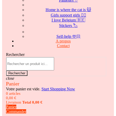
Paillettes ✨
Home is where the cat is 🐱
Girls support girls 👯‍♀️
I love Belgium 🇧🇪
Stickers 🏷️
Self-help 🫶🏻
A propos
Contact
Rechercher
Rechercher
close
Panier
Votre panier est vide.
Start Shopping Now
0 articles
0,00 €
Livraison
Total
0,00 €
Panier
Commander