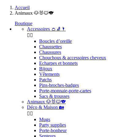
Accueil
Animaux 🐶🐰🐱🐨
Boutique
Accessoires 👛🧦🌂


Boucles d’oreille
Chaussettes
Chaussures
Chouchous & accessoires cheveux
Echarpes et bonnets
Bijoux
Vêtements
Patchs
Pins-broches-badges
Porte-monnaie-porte-cartes
Sacs & trousses
Animaux 🐶🐰🐱🐨
Déco & Maison 🏡


Mugs
Party supplies
Porte-bonheur
Senteurs