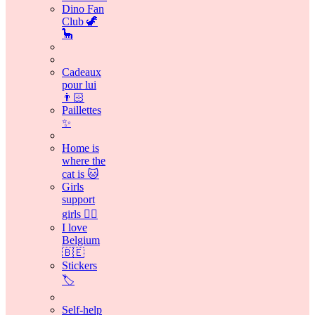
Dino Fan
Club 🦖
🦕
Cadeaux
pour lui
👨🏻
Paillettes
✨
Home is
where the
cat is 🐱
Girls
support
girls 👯‍♀️
I love
Belgium
🇧🇪
Stickers
🏷️
Self-help