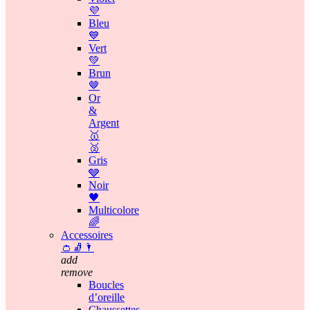
💜
Bleu
💙
Vert
💚
Brun
🤎
Or
&
Argent
🥇
🥈
Gris
🩶
Noir
🖤
Multicolore
🌈
Accessoires
👛🧦🌂
add
remove
Boucles
d’oreille
Chaussettes