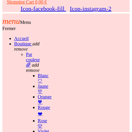
Shopping Cart
0,00 €
Icon-facebook-fill
Icon-instagram-2
menu
Menu
Fermer
Accueil
Boutique
add
remove
Par
couleur
🌈
add
remove
Blanc
🤍
Jaune
💛
Orange
🧡
Rouge
❤️
Rose
🩷
Violet