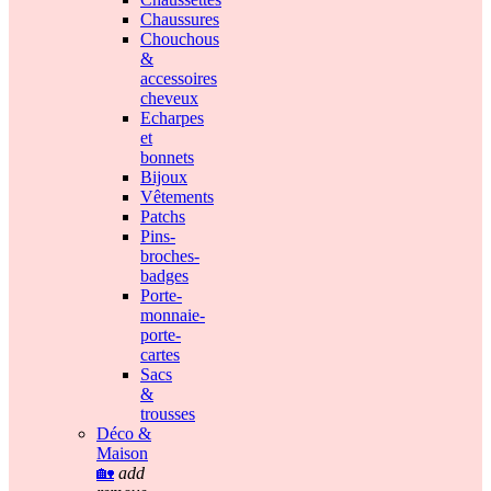
Chaussures
Chouchous
&
accessoires
cheveux
Echarpes
et
bonnets
Bijoux
Vêtements
Patchs
Pins-
broches-
badges
Porte-
monnaie-
porte-
cartes
Sacs
&
trousses
Déco &
Maison
🏡
add