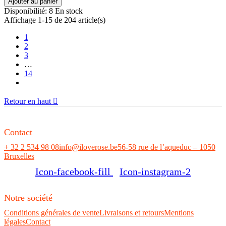
Ajouter au panier
Disponibilité:
8 En stock
Affichage 1-15 de 204 article(s)
1
2
3
…
14
Retour en haut

Contact
+ 32 2 534 98 08
info@iloverose.be
56-58 rue de l’aqueduc – 1050
Bruxelles
Icon-facebook-fill
Icon-instagram-2
Notre société
Conditions générales de vente
Livraisons et retours
Mentions
légales
Contact