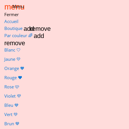
menu
Menu
Fermer
Accueil
add
remove
Boutique
add
Par couleur 🌈
remove
Blanc 🤍
Jaune 💛
Orange 🧡
Rouge ❤️
Rose 🩷
Violet 💜
Bleu 💙
Vert 💚
Brun 🤎