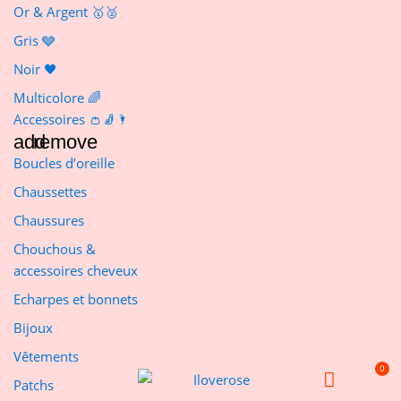
Or & Argent 🥇🥈
Gris 🩶
Noir 🖤
Multicolore 🌈
Accessoires 👛🧦🌂
add
remove
Boucles d’oreille
Chaussettes
Chaussures
Chouchous &
accessoires cheveux
Echarpes et bonnets
Bijoux
Vêtements
Patchs