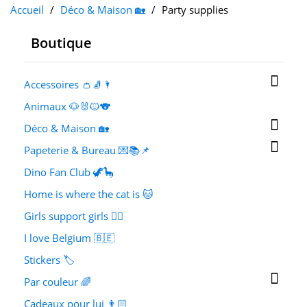
Accueil
Déco & Maison 🏡
Party supplies
Boutique

Accessoires 👛🧦🌂
Animaux 🐶🐰🐱🐨

Déco & Maison 🏡

Papeterie & Bureau 💌📚📌
Dino Fan Club 🦖🦕
Home is where the cat is 🐱
Girls support girls 👯‍♀️
I love Belgium 🇧🇪
Stickers 🏷️

Par couleur 🌈
Cadeaux pour lui 👨🏻