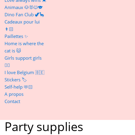
Animaux 🐶🐰🐱🐨
Dino Fan Club 🦖🦕
Cadeaux pour lui
👨🏻
Paillettes ✨
Home is where the
cat is 🐱
Girls support girls
👯‍♀️
I love Belgium 🇧🇪
Stickers 🏷️
Self-help 🫶🏻
A propos
Contact
Party supplies