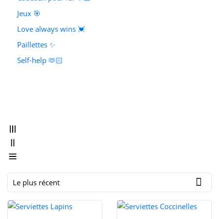
Jeux 🎯
Love always wins 💓
Paillettes ✨
Self-help 🫶🏻

Le plus récent