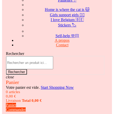
Paillettes ✨
Home is where the cat is 🐱
Girls support girls 👯‍♀️
I love Belgium 🇧🇪
Stickers 🏷️
Self-help 🫶🏻
A propos
Contact
Rechercher
Rechercher
close
Panier
Votre panier est vide.
Start Shopping Now
0 articles
0,00 €
Livraison
Total
0,00 €
Panier
Commander