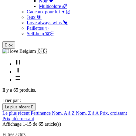
Noir 🖤
Multicolore 🌈
Cadeaux pour lui 👨🏻
Jeux 🎯
Love always wins 💓
Paillettes ✨
Self-help 🫶🏻

ok
Il y a 65 produits.
Trier par :
Le plus récent

Le plus récent
Pertinence
Nom, A à Z
Nom, Z à A
Prix, croissant
Prix, décroissant
Affichage 1-15 de 65 article(s)
Filtres actifs