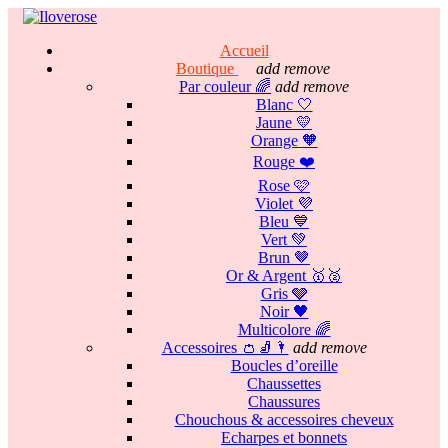
Accueil
Boutique
add
remove
Par couleur 🌈
add
remove
Blanc 🤍
Jaune 💛
Orange 🧡
Rouge ❤️
Rose 🩷
Violet 💜
Bleu 💙
Vert 💚
Brun 🤎
Or & Argent 🥇🥈
Gris 🩶
Noir 🖤
Multicolore 🌈
Accessoires 👛🧦🌂
add
remove
Boucles d’oreille
Chaussettes
Chaussures
Chouchous & accessoires cheveux
Echarpes et bonnets