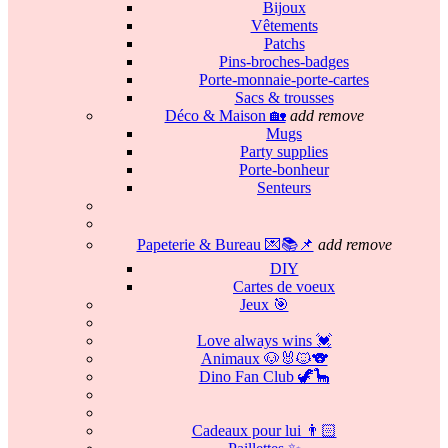
Bijoux
Vêtements
Patchs
Pins-broches-badges
Porte-monnaie-porte-cartes
Sacs & trousses
Déco & Maison 🏡
add
remove
Mugs
Party supplies
Porte-bonheur
Senteurs
Papeterie & Bureau 💌📚📌
add
remove
DIY
Cartes de voeux
Jeux 🎯
Love always wins 💓
Animaux 🐶🐰🐱🐨
Dino Fan Club 🦖🦕
Cadeaux pour lui 👨🏻