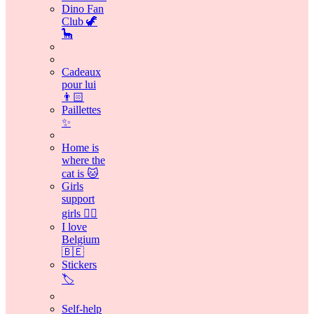
Dino Fan
Club 🦖
🦕
Cadeaux
pour lui
👨🏻
Paillettes
✨
Home is
where the
cat is 🐱
Girls
support
girls 👯‍♀️
I love
Belgium
🇧🇪
Stickers
🏷️
Self-help