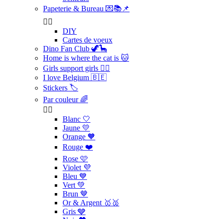
Papeterie & Bureau 💌📚📌


DIY
Cartes de voeux
Dino Fan Club 🦖🦕
Home is where the cat is 🐱
Girls support girls 👯‍♀️
I love Belgium 🇧🇪
Stickers 🏷️
Par couleur 🌈


Blanc 🤍
Jaune 💛
Orange 🧡
Rouge ❤️
Rose 🩷
Violet 💜
Bleu 💙
Vert 💚
Brun 🤎
Or & Argent 🥇🥈
Gris 🩶