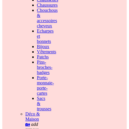
Chaussures
Chouchous
&
accessoires
cheveux
Echarpes
et
bonnets
Bijoux
Vêtements
Patchs
Pins-
broches-
badges
Porte-
monnaie-
porte-
cartes
Sacs
&
trousses
Déco &
Maison
🏡
add