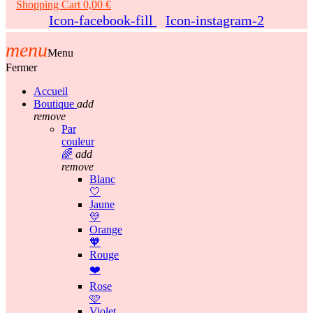
Shopping Cart
0,00 €
Icon-facebook-fill
Icon-instagram-2
menu
Menu
Fermer
Accueil
Boutique
add
remove
Par
couleur
🌈
add
remove
Blanc
🤍
Jaune
💛
Orange
🧡
Rouge
❤️
Rose
🩷
Violet