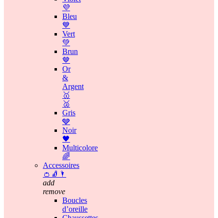
💜
Bleu
💙
Vert
💚
Brun
🤎
Or
&
Argent
🥇
🥈
Gris
🩶
Noir
🖤
Multicolore
🌈
Accessoires
👛🧦🌂
add
remove
Boucles
d’oreille
Chaussettes