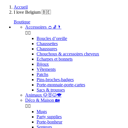
Accueil
I love Belgium 🇧🇪
Boutique
Accessoires 👛🧦🌂


Boucles d’oreille
Chaussettes
Chaussures
Chouchous & accessoires cheveux
Echarpes et bonnets
Bijoux
Vêtements
Patchs
Pins-broches-badges
Porte-monnaie-porte-cartes
Sacs & trousses
Animaux 🐶🐰🐱🐨
Déco & Maison 🏡


Mugs
Party supplies
Porte-bonheur
Senteurs