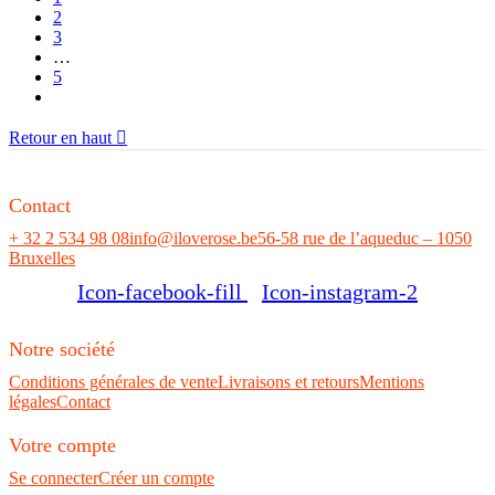
2
3
…
5
Retour en haut

Contact
+ 32 2 534 98 08
info@iloverose.be
56-58 rue de l’aqueduc – 1050
Bruxelles
Icon-facebook-fill
Icon-instagram-2
Notre société
Conditions générales de vente
Livraisons et retours
Mentions
légales
Contact
Votre compte
Se connecter
Créer un compte